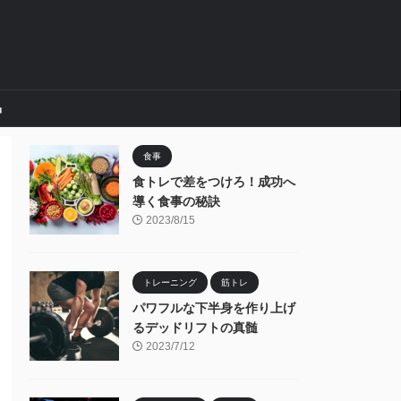
品
食事
食トレで差をつけろ！成功へ
導く食事の秘訣
2023/8/15
トレーニング
筋トレ
パワフルな下半身を作り上げ
るデッドリフトの真髄
2023/7/12