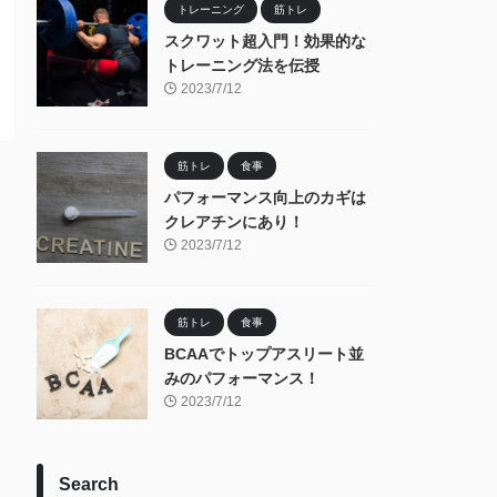
トレーニング
筋トレ
スクワット超入門！効果的な
トレーニング法を伝授
2023/7/12
筋トレ
食事
パフォーマンス向上のカギは
クレアチンにあり！
2023/7/12
筋トレ
食事
BCAAでトップアスリート並
みのパフォーマンス！
2023/7/12
Search