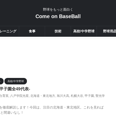
野球をもっと面白く
Come on BaseBall
レーニング
食事
技術
高校/中学野球
野球用
-
高校/中学野球
甲子園全49代表-
台育英
,
八戸学院光星
,
北海道・東北地方
,
旭川大高
,
札幌大谷
,
甲子園
,
聖光学
表-を徹底解説します！今回は、注目の北海道・東北地区。これを見れば
こと間違いなし！