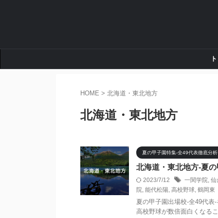
ト
HOME
>
北海道・東北地方
北海道・東北地方
夏の甲子園特集-全49代表徹底分析
北海道・東北地方-夏の
2023/7/12
一関学院
,
仙
院
,
能代松陽
,
高校野球
,
鶴岡東
夏の甲子園出場校-全49代
高校野球が数倍面白くなる