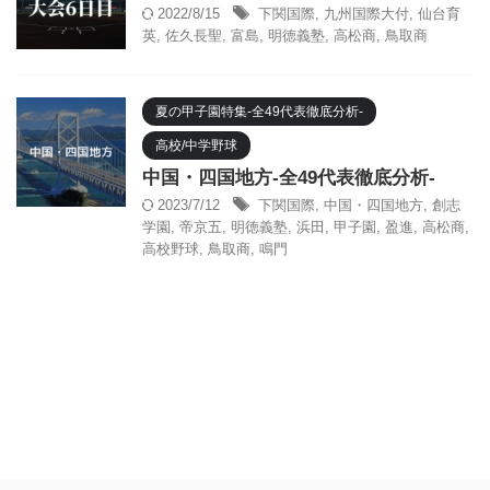
2022/8/15
下関国際
,
九州国際大付
,
仙台育
英
,
佐久長聖
,
富島
,
明徳義塾
,
高松商
,
鳥取商
夏の甲子園特集-全49代表徹底分析-
高校/中学野球
中国・四国地方-全49代表徹底分析-
2023/7/12
下関国際
,
中国・四国地方
,
創志
学園
,
帝京五
,
明徳義塾
,
浜田
,
甲子園
,
盈進
,
高松商
,
高校野球
,
鳥取商
,
鳴門