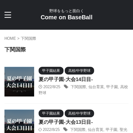
野球をもっと面白く
Come on BaseBall
HOME
>
下関国際
下関国際
甲子園結果
高校/中学野球
夏の甲子園-大会14日目-
2022/8/25
下関国際
,
仙台育英
,
甲子園
,
高校
野球
甲子園結果
高校/中学野球
夏の甲子園-大会13日目-
2022/8/25
下関国際
,
仙台育英
,
甲子園
,
聖光