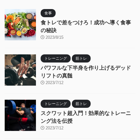
食事
食トレで差をつけろ！成功へ導く食事
の秘訣
2023/8/15
トレーニング
筋トレ
パワフルな下半身を作り上げるデッド
リフトの真髄
2023/7/12
トレーニング
筋トレ
スクワット超入門！効果的なトレーニ
ング法を伝授
2023/7/12