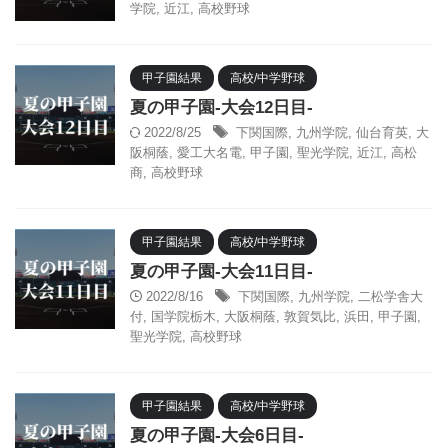
学院
,
近江
,
高校野球
甲子園結果
高校/中学野球
夏の甲子園-大会12日目-
2022/8/25
下関国際
,
九州学院
,
仙台育英
,
大
阪桐蔭
,
愛工大名電
,
甲子園
,
聖光学院
,
近江
,
高松
商
,
高校野球
甲子園結果
高校/中学野球
夏の甲子園-大会11日目-
2022/8/16
下関国際
,
九州学院
,
二松学舎大
付
,
国学院栃木
,
大阪桐蔭
,
敦賀気比
,
浜田
,
甲子園
,
聖光学院
,
高校野球
甲子園結果
高校/中学野球
夏の甲子園-大会6日目-